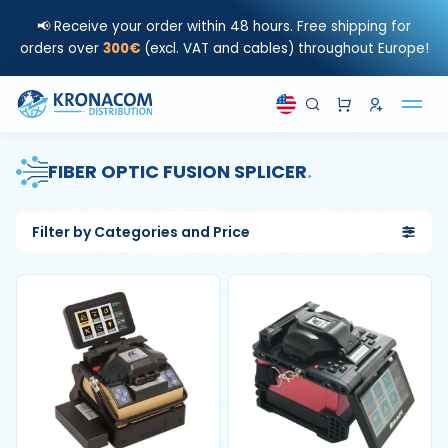
📢 Receive your order within 48 hours. Free shipping for
orders over
300€
(excl. VAT and cables) throughout Europe!
FIBER OPTIC FUSION SPLICER
.
Filter by Categories and Price