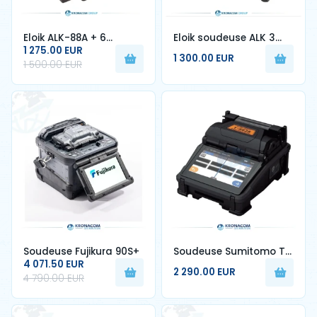
Eloik ALK-88A + 6
Eloik soudeuse ALK 3
moteurs 7sec épissage
1 275.00 EUR
Technologie allemande
1 300.00 EUR
rapide, kit de soudeurs
Fusion épisseuse ALK-
1 500.00 EUR
à arc, soudeuse
A3 fibre optique
optique, machine
épissage Machine
d'épissage FTTH
Soudeuse Fujikura 90S+
Soudeuse Sumitomo T-
4 071.50 EUR
402S
2 290.00 EUR
4 790.00 EUR