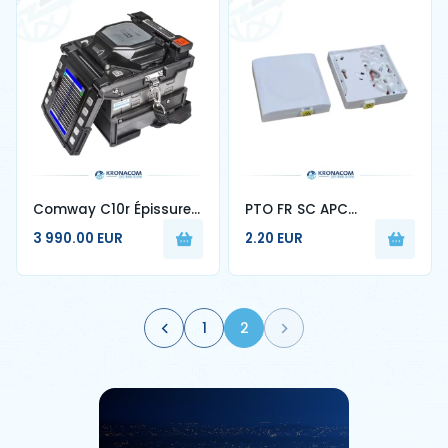
Comway C10r Épissure
PTO FR SC APC
de fibre optique à
monomode pour
3 990.00 EUR
2.20 EUR
ruban pour 1-12 cœurs
français FTTH prise
machine d'épissage
fibre optique murale
automatique 70r 88r
sans logo 10-80 pièces
90r
1
2