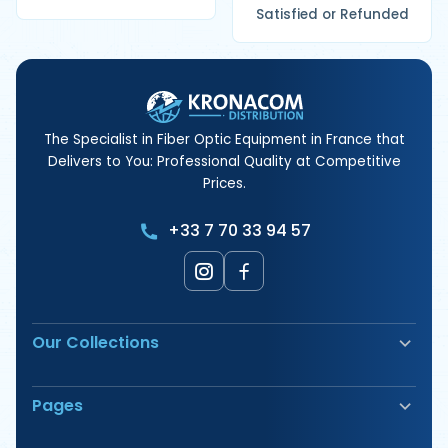
Satisfied or Refunded
The Specialist in Fiber Optic Equipment in France that
Delivers to You: Professional Quality at Competitive
Prices.
+33 7 70 33 94 57
Our Collections
Fiber Optic Fusion Splicer
Pages
Safety & Signage
Electrical Terminals