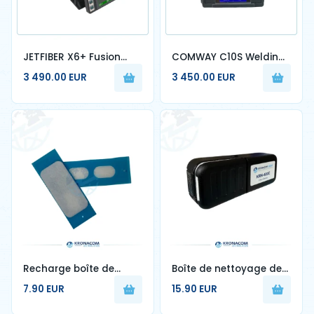
JETFIBER X6+ Fusion
COMWAY C10S Welding
Splicer
Machine
3 490.00 EUR
3 450.00 EUR
Recharge boîte de
Boîte de nettoyage de
nettoyage de fibre
fibre optique
7.90 EUR
15.90 EUR
optique