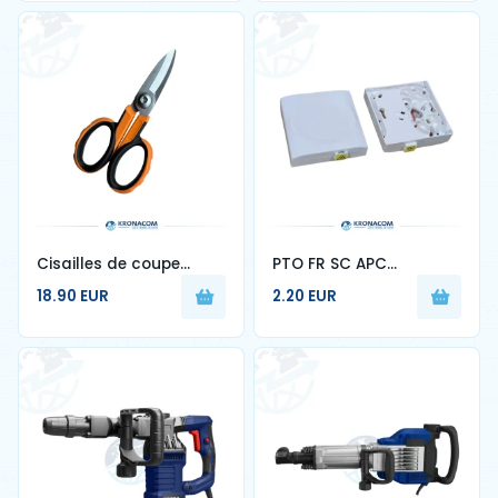
Cisailles de coupe
PTO FR SC APC
Kevlar® pour fibre
monomode pour
18.90 EUR
2.20 EUR
optique — KCS-4
français FTTH prise
fibre optique murale
sans logo 10-80 pièces