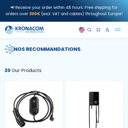
📢 Receive your order within 48 hours. Free shipping for
orders over
300€
(excl. VAT and cables) throughout Europe!
NOS RECOMMANDATIONS
.
20
Our Products