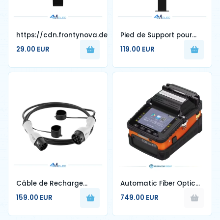
https://cdn.frontynova.dev/4melec/products/wAxMB-
Pied de Support pour
1756335776.webp
Borne de Recharge –
29.00 EUR
119.00 EUR
Hauteur 1,3 m – Acier
Câble de Recharge
Automatic Fiber Optic
Type 2 – 32A – 7,4 kW –
Splicer KT-SPL479 for
159.00 EUR
749.00 EUR
Longueur 5 m – Noir ou
FTTH Fiber Splicing
Blanc
Machine by Signalfire
AI-5 New Model