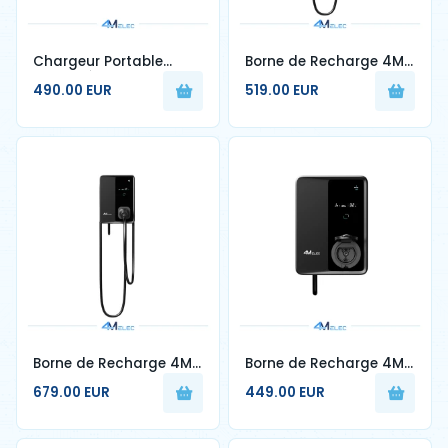
Chargeur Portable
Borne de Recharge 4M
Voiture Électrique –
ELEC 7 kW – Type 2 –
490.00 EUR
519.00 EUR
Type 2 – 3,68 kW –
32A – Câble 5 m – RFID
Câble 5 m – Étanche
& Écran LCD
IP65 – Réglable 6A à
16A
Borne de Recharge 4M
Borne de Recharge 4M
ELEC 22 kW – Type 2 –
ELEC 7 kW – Type 2 avec
679.00 EUR
449.00 EUR
32A – Câble 5 m – RFID
Prise & Obturateur –
& Écran LCD – Triphasé
32A – Câble Non Inclus
– RFID & Écran LCD