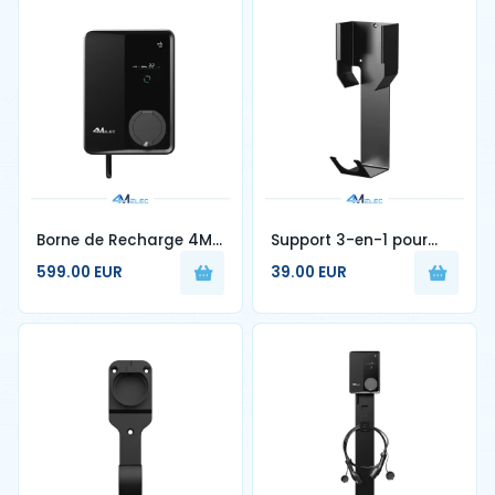
Borne de Recharge 4M
Support 3-en-1 pour
ELEC 22 kW – Type 2
Chargeur Portable 949
599.00 EUR
39.00 EUR
avec Prise & Obturateur
– Organisateur de
– 32A – RFID & Écran
Câble & Connecteur
LCD – Triphasé