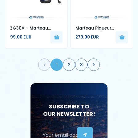
ZG30A – Marteau
Marteau Piqueur
Perforateur 1300W
Électrique 1600W –
99.00 EUR
279.00 EUR
Haute Performance
Haute Puissance &
Performance
Professionnelle
1
2
3
SUBSCRIBE TO
OUR NEWSLETTER!