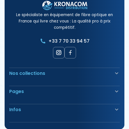
Le spécialiste en équipement de fibre optique en
France qui livre chez vous : La qualité pro à prix
compétitif.
+33 7 70 33 94 57
Nos collections
Soudeuse Fibre Optique
Pages
Sécurité & Balisage
Bornes électriques
Nos Produits
Outillage
Infos
Nos Offres
Tirage & Aiguillage
Nos Packs
Étiquetage & Marquage
Avis
Vous avez des questions?
Consommable