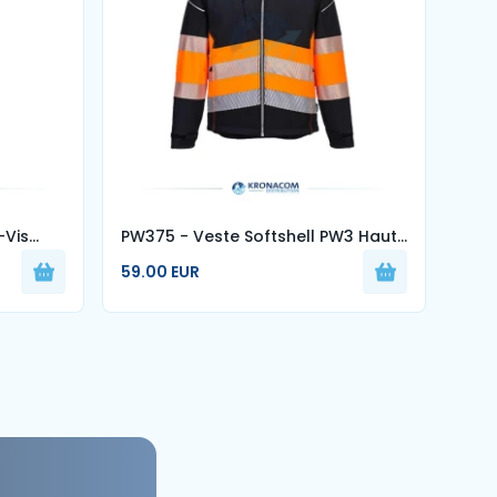
-Vis
PW375 - Veste Softshell PW3 Haute
Visibilité Classe 1
59.00 EUR