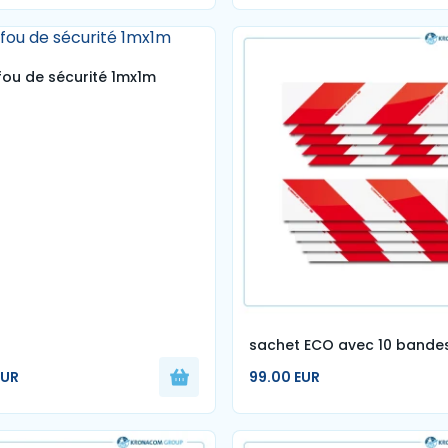
ou de sécurité 1mx1m
sachet ECO avec 10 bandes
mesurant 56 x 14 cm.
EUR
99.00 EUR