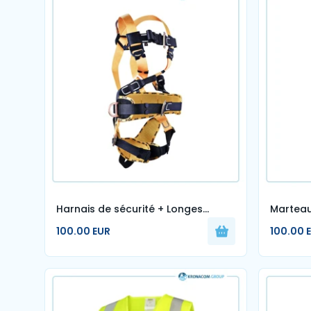
Harnais de sécurité + Longes
Marteau
antichute avec absorbeur
100.00 EUR
100.00 
d’énergie