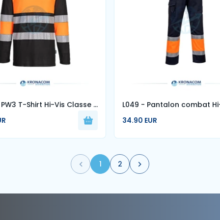
PW3 T-Shirt Hi-Vis Classe 1
L049 - Pantalon combat Hi
Bicolore
UR
34.90 EUR
1
2