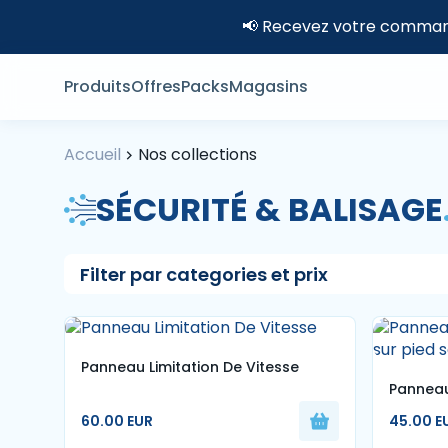
📢 Recevez votre command
Produits
Offres
Packs
Magasins
Accueil
Nos collections
SÉCURITÉ & BALISAGE
Filter par categories et prix
Panneau Limitation De Vitesse
Panneau
pied sol
60.00 EUR
45.00 E