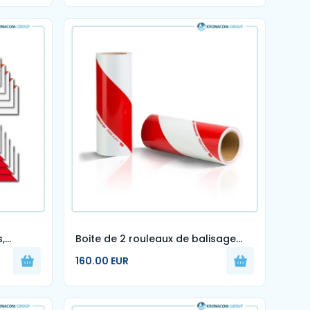
,
Boite de 2 rouleaux de balisage
140 mm x 9 m
160.00 EUR