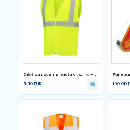
Gilet de sécurité haute visibilité –
Panneau
Jaune
AK5 500
3.00 EUR
190.00 
Chantie