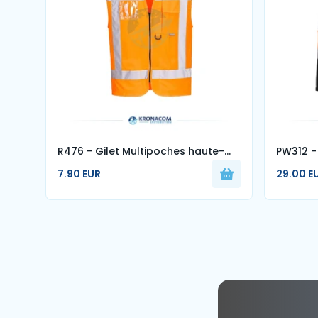
R476 - Gilet Multipoches haute-
PW312 - 
visibilité RWS
L/S
7.90 EUR
29.00 E