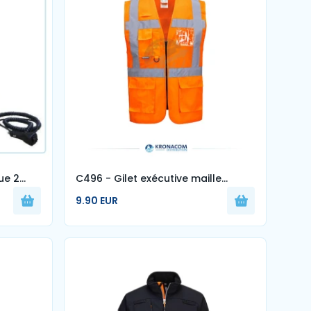
ue 2
C496 - Gilet exécutive maille
Madrid
9.90 EUR