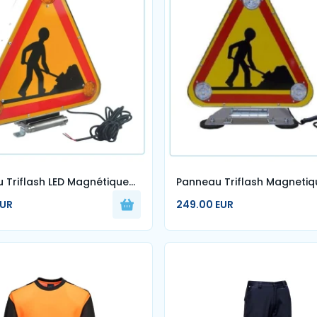
 Triflash LED Magnétique
Panneau Triflash Magnetiq
mm - Signalisation
Faces LED AK5
EUR
249.00 EUR
r Temporaire