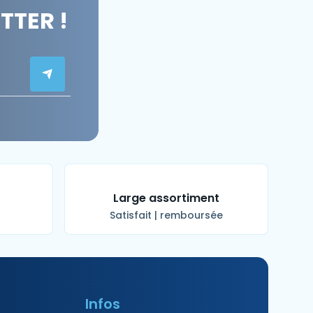
TER !
t
Large assortiment
Satisfait | remboursée
Infos