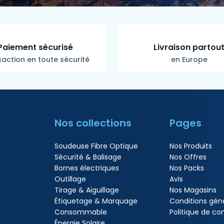
Paiement sécurisé
Livraison partou
action en toute sécurité
en Europe
Nos collections
Pages
Soudeuse Fibre Optique
Nos Produits
Sécurité & Balisage
Nos Offres
Bornes électriques
Nos Packs
Outillage
Avis
Tirage & Aiguillage
Nos Magasins
Étiquetage & Marquage
Conditions gén
Consommable
Politique de con
Énergie Solaire