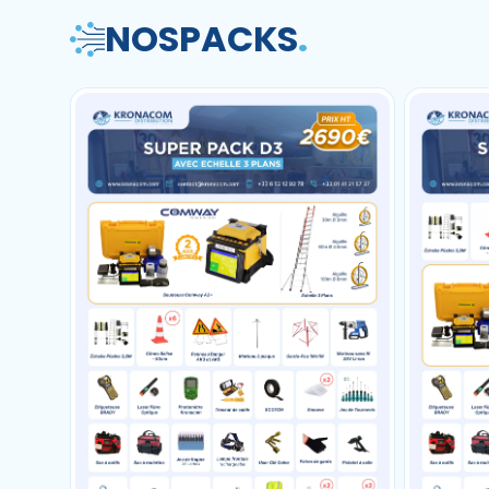
NOS
PACKS
.