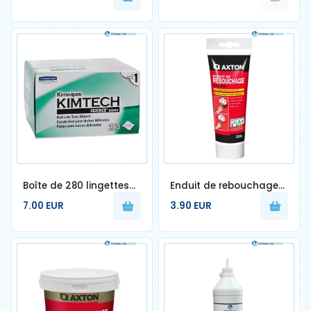
Kronacom ) – par 8
Pour Raccordeur FO
Boîte de 280 lingettes
Enduit de rebouchage
de nettoyage KIMTECH
AXTON 0.33 kg en pâte,
7.00 EUR
3.90 EUR
pour plaque de plâtre