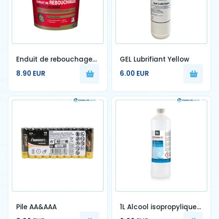
Enduit de rebouchage
GEL Lubrifiant Yellow
AXTON 1L en pâte, pour
8.90 EUR
6.00 EUR
plaque de plâtre
Pile AA&AAA
1L Alcool isopropylique
99,9 %