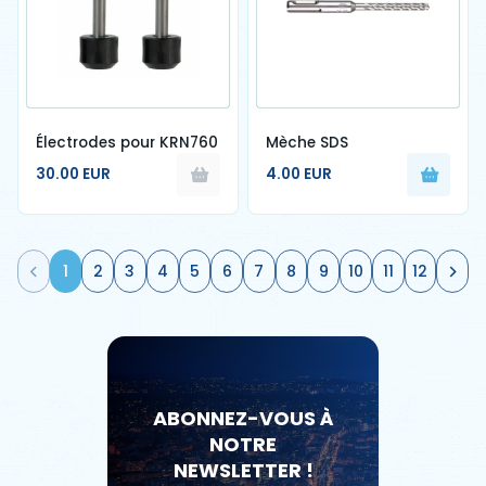
Électrodes pour KRN760
Mèche SDS
30.00 EUR
4.00 EUR
1
2
3
4
5
6
7
8
9
10
11
12
ABONNEZ-VOUS À
NOTRE
NEWSLETTER !