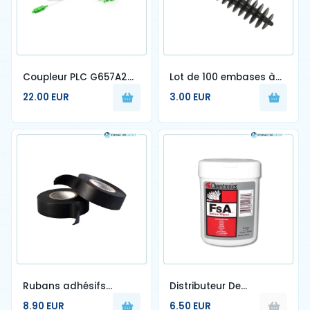
Coupleur PLC G657A2
Lot de 100 embases à
connectorisé
chevilles noir
22.00 EUR
3.00 EUR
Dimensions 1/8
Rubans adhésifs
Distributeur De
isolants noirs (scotch
Lingettes Pré-Saturées
8.90 EUR
6.50 EUR