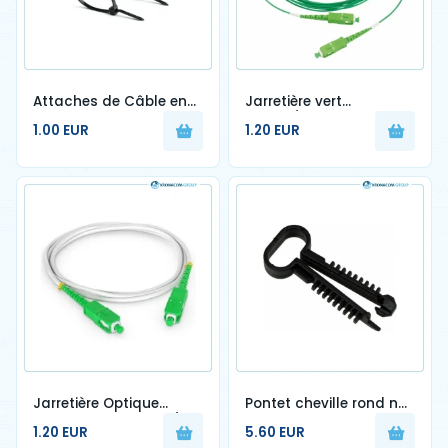
Attaches de Câble en
Jarretière vert
nylon noir et blanc par
SCAPC/SCAPC 1.6mm
1.00 EUR
1.20 EUR
100 ( rislan)
G657A2 – 3.5m
Jarretière Optique
Pontet cheville rond noir
longueur L-2,0m SC/
– par 100 ( Fiala)
1.20 EUR
5.60 EUR
APC-SC/UPC