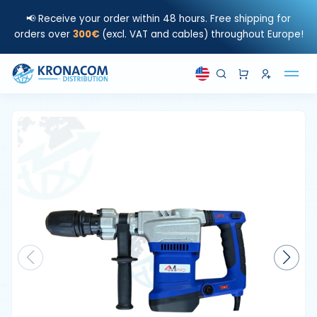
📢 Receive your order within 48 hours. Free shipping for
orders over
300€
(excl. VAT and cables) throughout Europe!