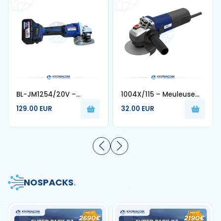
BL-JM1254/20V –
1004X/115 – Meuleuse
Meuleuse Sans Fil 20V
d’Angle 850W Disque 115
129.00 EUR
32.00 EUR
4.0Ah Disque 125 mm
mm - 4MPRO
NOS
PACKS
.