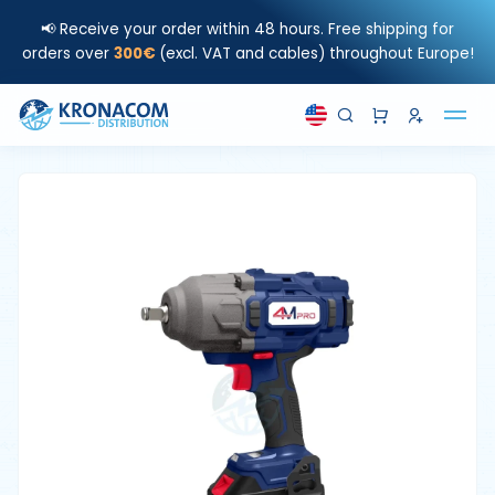
📢 Receive your order within 48 hours. Free shipping for
orders over
300€
(excl. VAT and cables) throughout Europe!