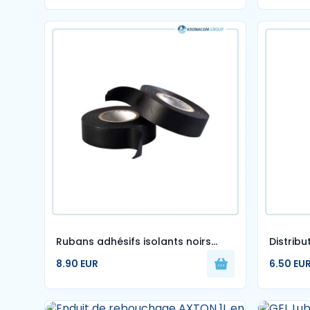
Rubans adhésifs isolants noirs
Distribu
(scotch Kronacom ) – par 8
Saturée
8.90 EUR
6.50 EU