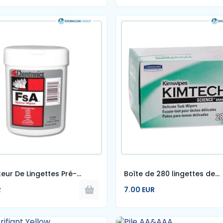
teur De Lingettes Pré-
Boîte de 280 lingettes de
s Pour Raccordeur FO
nettoyage KIMTECH
R
7.00 EUR