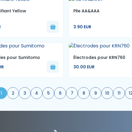
ifiant Yellow
Pile AA&AAA
R
3.90 EUR
des pour Sumitomo
Électrodes pour KRN760
UR
30.00 EUR
1
2
3
4
5
6
7
8
9
10
11
1