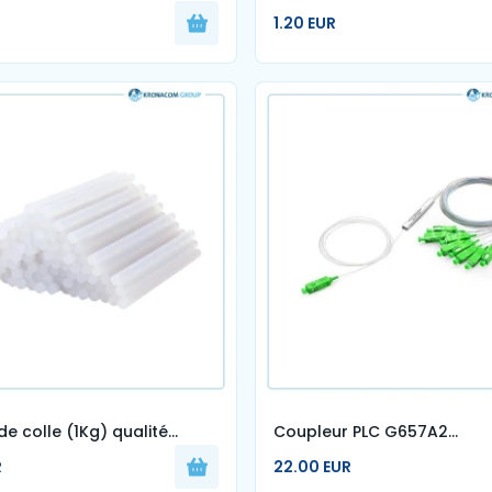
657A2 – 3.5m
SC/ APC-SC/UPC
1.20 EUR
e colle (1Kg) qualité
Coupleur PLC G657A2
m
connectorisé Dimensions 1
R
22.00 EUR