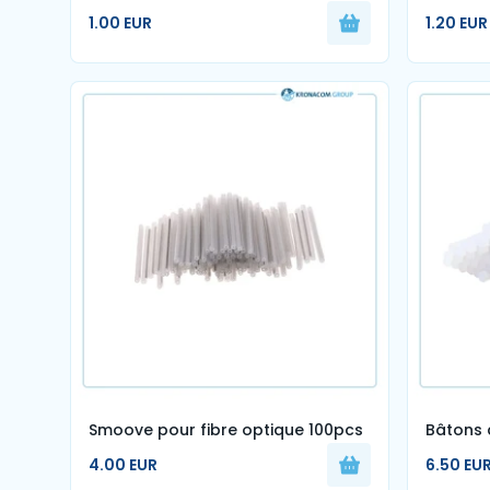
blanc par 100 ( rislan)
1.6mm G
1.00 EUR
1.20 EUR
Smoove pour fibre optique 100pcs
Bâtons d
premiu
4.00 EUR
6.50 EU