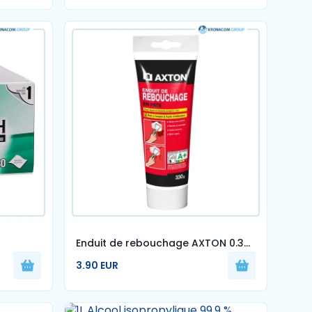
Enduit de rebouchage AXTON 0.33
kg en pâte, pour plaque de plâtre
3.90 EUR