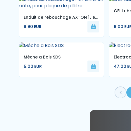
GEL Lubr
Enduit de rebouchage AXTON 1L en
pâte, pour plaque de plâtre
8.90 EUR
6.00 EU
Méche a Bois SDS
Électro
5.00 EUR
47.00 E