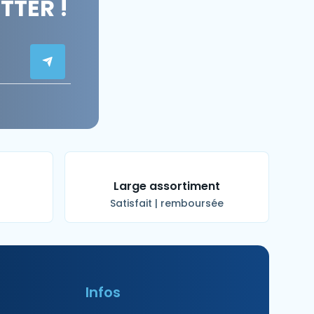
TER !
t
Large assortiment
Satisfait | remboursée
Infos