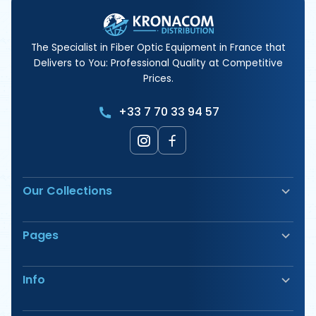
The Specialist in Fiber Optic Equipment in France that
Delivers to You: Professional Quality at Competitive
Prices.
+33 7 70 33 94 57
Our Collections
Fiber Optic Fusion Splicer
Pages
Safety & Signage
Electrical Terminals
Our Products
Tools
Info
Our Offers
Cable Pulling & Duct Rodder
Our Packs
Labeling & Marking
Notice
Have any questions?