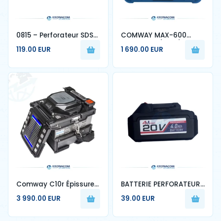
0815 – Perforateur SDS-
COMWAY MAX-600
MAX 1250W
OTDR – M1 / M2 / M3
119.00 EUR
1 690.00 EUR
Professionnel - 4MPRO
Comway C10r Épissure
BATTERIE PERFORATEUR
de fibre optique à
4AH 4M PRO
3 990.00 EUR
39.00 EUR
ruban pour 1-12 cœurs
machine d'épissage
automatique 70r 88r