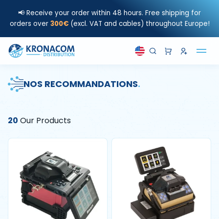
📢 Receive your order within 48 hours. Free shipping for
orders over
300€
(excl. VAT and cables) throughout Europe!
NOS RECOMMANDATIONS
.
20
Our Products