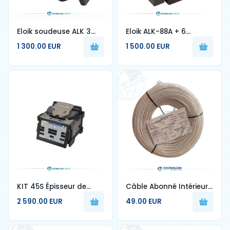
Eloik soudeuse ALK 3
Eloik ALK-88A + 6
Technologie allemande
moteurs 7sec épissage
1 300.00 EUR
1 500.00 EUR
Fusion épisseuse ALK-
rapide, kit de soudeurs
A3 fibre optique
à arc, soudeuse
épissage Machine
optique, machine
d'épissage FTTH
KIT 45S Épisseur de
Câble Abonné Intérieur
fusion Fujikura 45S +
1FO Blanc G657A2 250m
2 590.00 EUR
49.00 EUR
Cutter de précision CT-
50