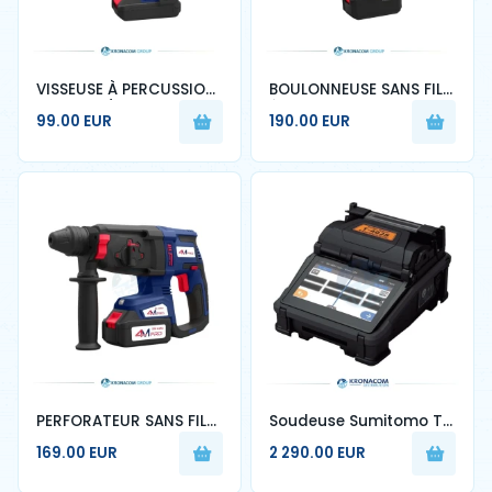
VISSEUSE À PERCUSSION
BOULONNEUSE SANS FIL
20V 2AH / 4AH 4M PRO
ÉLECTRIQUE 4M PRO –
99.00 EUR
190.00 EUR
– KRONACOM
KRONACOM
PERFORATEUR SANS FIL
Soudeuse Sumitomo T-
4M PRO – KRONACOM
402S
169.00 EUR
2 290.00 EUR