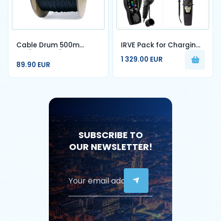
Cable Drum 500m
IRVE Pack for Charging
1FO/2FO INT/EXT -
Station Special
1 329.00 EUR
G657a2 - DIAM 4.6mm
Qualifelec Certification
89.90 EUR
SUBSCRIBE TO
OUR NEWSLETTER!