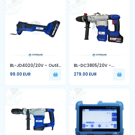
BL-JD4020/20V – Outil
BL-DC3805/20V –
Multifonction Sans Fil
Perforateur Sans Fil 20V
99.00 EUR
279.00 EUR
20V - 4MPRO
8.0Ah - 4MPRO