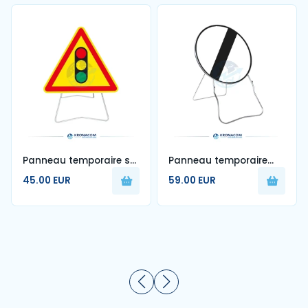
Panneau temporaire sur
Panneau temporaire
pied Feu Tricolore AK17 -
BK31 Classe 1 ''Fin
45.00 EUR
59.00 EUR
700 mm - Classe 1
d'interdiction" sur pied
lyonnais - Plusieurs
tailles disponibles