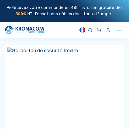
📢 Recevez votre commande en 48h. Livraison gratuite dès
300€
HT d'achat hors câbles dans toute l'Europe !