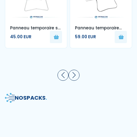
Panneau temporaire sur
Panneau temporaire
pied Feu Tricolore AK17 -
BK31 Classe 1 ''Fin
45.00 EUR
59.00 EUR
700 mm - Classe 1
d'interdiction" sur pied
lyonnais - Plusieurs
tailles disponibles
NOS
PACKS
.