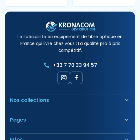
Le spécialiste en équipement de fibre optique en
France qui livre chez vous : La qualité pro à prix
compétitif.
+33 7 70 33 94 57
Nos collections
Soudeuse Fibre Optique
Pages
Sécurité & Balisage
Bornes électriques
Nos Produits
Outillage
Infos