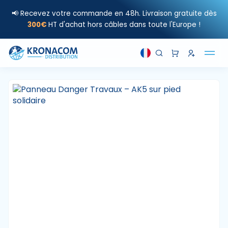
📢 Recevez votre commande en 48h. Livraison gratuite dès
300€
HT d'achat hors câbles dans toute l'Europe !