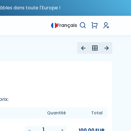
âbles dans toute l'Europe !
Français
rix:
Quantité
Total
100.00 EUR