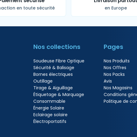
Paiement sécurisé
Livraison partou
action en toute sécurité
en Europe
Nos collections
Pages
Soudeuse Fibre Optique
Nos Produits
Sécurité & Balisage
Nos Offres
Bornes électriques
Nos Packs
Outillage
Avis
Tirage & Aiguillage
Nos Magasins
Étiquetage & Marquage
Conditions gén
Consommable
Politique de con
Énergie Solaire
Eclairage solaire
Électroportatifs