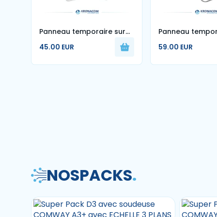
Panneau temporaire sur
Panneau tempor
pied Feu Tricolore AK17 -
Classe 1 ''Fin d'i
45.00 EUR
59.00 EUR
700 mm - Classe 1
sur pied lyonnai
Plusieurs tailles
disponibles
NOS
PACKS
.