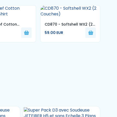
ef Cotton
CD870 - Softshell WX2 (2
CD8
Shirt
Couches)
59.00 EUR
tra
59.
stre