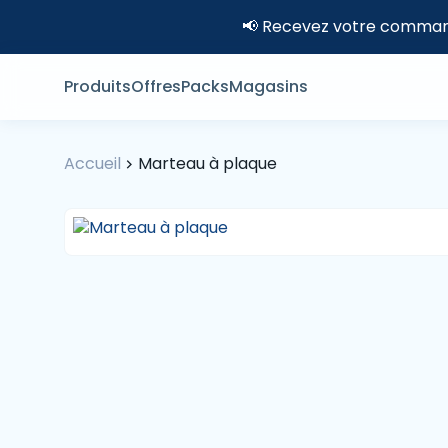
📢 Recevez votre command
Produits
Offres
Packs
Magasins
Accueil
Marteau à plaque