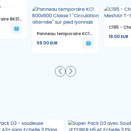
aire BK31
nterdiction"
C195 - Ch
s -
Panneau temporaire KC1
MeshAir T-
19.00 EUR
800x600 Classe 1
59.00 EUR
''Circulation alternée'' sur
pied lyonnais