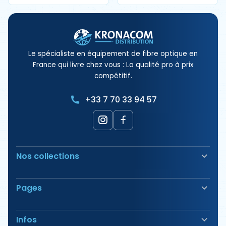
Le spécialiste en équipement de fibre optique en
France qui livre chez vous : La qualité pro à prix
compétitif.
+33 7 70 33 94 57
Nos collections
Soudeuse Fibre Optique
Pages
Sécurité & Balisage
Bornes électriques
Nos Produits
Outillage
Infos
Nos Offres
Tirage & Aiguillage