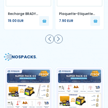
Recharge BRADY
Plaquette-Etiquette
adaptable M210 -750 –
CH-M PE Multi-couleur
19.00 EUR
7.90 EUR
19.1mm
À Frapper – 100 Pcs
NOS
PACKS
.