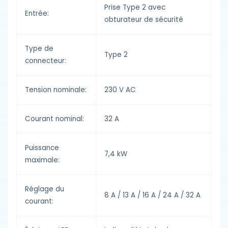
Prise Type 2 avec
Entrée:
obturateur de sécurité
Type de
Type 2
connecteur:
Tension nominale:
230 V AC
Courant nominal:
32 A
Puissance
7,4 kW
maximale:
Réglage du
8 A / 13 A / 16 A / 24 A / 32 A
courant: