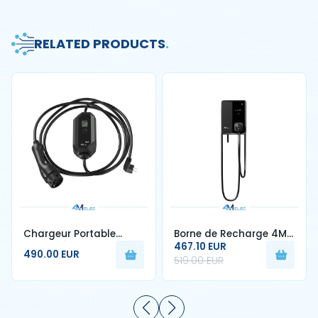
RELATED PRODUCTS
.
Chargeur Portable
Borne de Recharge 4M
Voiture Électrique –
ELEC 7 kW – Type 2 –
467.10 EUR
490.00 EUR
Type 2 – 3,68 kW –
32A – Câble 5 m – RFID
519.00 EUR
Câble 5 m – Étanche
& Écran LCD
IP65 – Réglable 6A à
16A