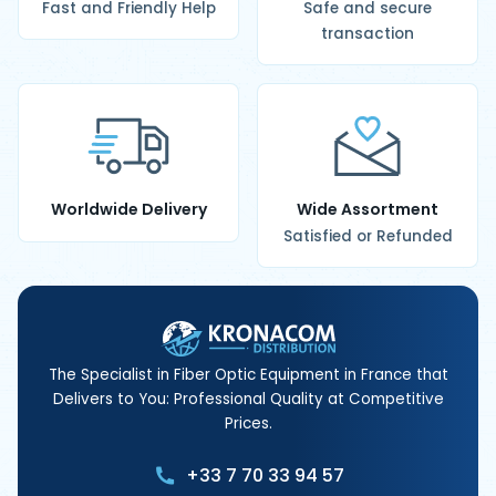
Fast and Friendly Help
Safe and secure
transaction
Worldwide Delivery
Wide Assortment
Satisfied or Refunded
The Specialist in Fiber Optic Equipment in France that
Delivers to You: Professional Quality at Competitive
Prices.
+33 7 70 33 94 57