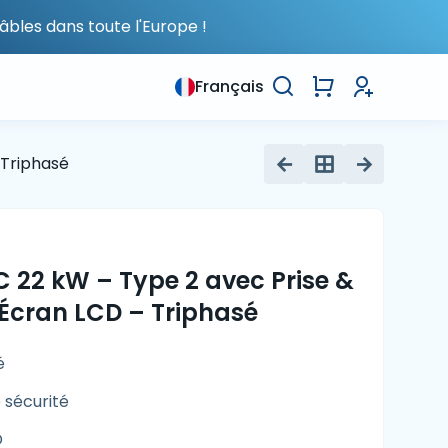
âbles dans toute l'Europe !
Français
 Triphasé
 22 kW – Type 2 avec Prise &
 Écran LCD – Triphasé
é
 sécurité
D