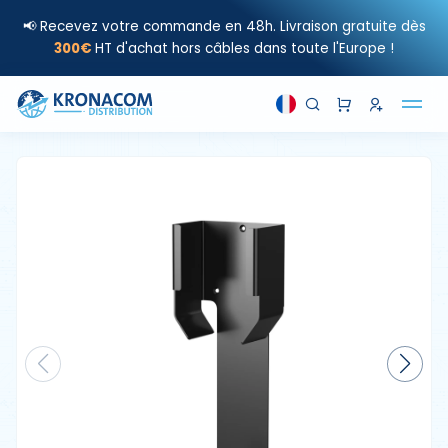
📢 Recevez votre commande en 48h. Livraison gratuite dès
300€
HT d'achat hors câbles dans toute l'Europe !