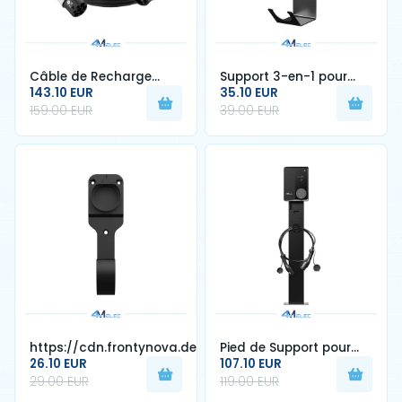
Câble de Recharge
Support 3-en-1 pour
Type 2 – 32A – 7,4 kW –
143.10 EUR
Chargeur Portable 949
35.10 EUR
Longueur 5 m – Noir ou
– Organisateur de
159.00 EUR
39.00 EUR
Blanc
Câble & Connecteur
https://cdn.frontynova.dev/4melec/products/wAxMB-
Pied de Support pour
1756335776.webp
26.10 EUR
Borne de Recharge –
107.10 EUR
Hauteur 1,3 m – Acier
29.00 EUR
119.00 EUR