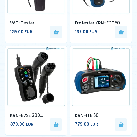
VAT-Tester
Erdtester KRN-ECT50
(Spannungsprüfer)
129.00 EUR
137.00 EUR
KRN-EVSE 300
KRN-ITE 50
Ladestellen-Controller
Installationscontroller
379.00 EUR
779.00 EUR
für EV-Ladestationen