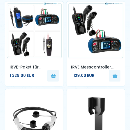
IRVE-Paket für
IRVE Messcontroller
Ladestation mit
KRN-EVSE Kit 2
1 329.00 EUR
1 129.00 EUR
spezieller Qualifelec-
Zertifizierung