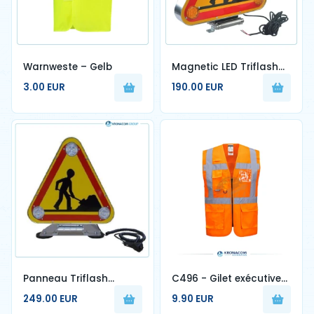
Warnweste – Gelb
Magnetic LED Triflash
Panel AK5 500mm -
3.00 EUR
190.00 EUR
Temporary Worksite
Signage
Panneau Triflash
C496 - Gilet exécutive
Magnetique 2 Faces
maille Madrid
249.00 EUR
9.90 EUR
LED AK5