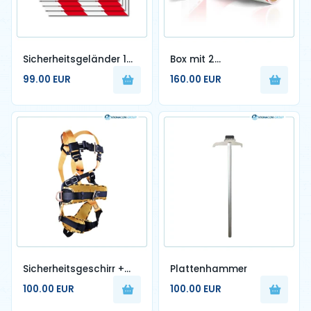
Sicherheitsgeländer 1m
Box mit 2
x 1m
Markierungsrollen, 140
99.00 EUR
160.00 EUR
mm x 9 m
Sicherheitsgeschirr +
Plattenhammer
Auffanggurte mit
100.00 EUR
100.00 EUR
Energiespeicher