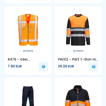
R476 - Gilet
PW312 - PW3 T-Shirt Hi-
Multipoches haute-
Vis Classe 1 L/S
7.90 EUR
29.00 EUR
visibilité RWS