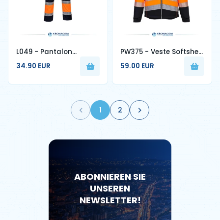
L049 - Pantalon
PW375 - Veste Softshell
combat Hi-Vis Bicolore
PW3 Haute Visibilité
34.90 EUR
59.00 EUR
Classe 1
1
2
ABONNIEREN SIE
UNSEREN
NEWSLETTER!