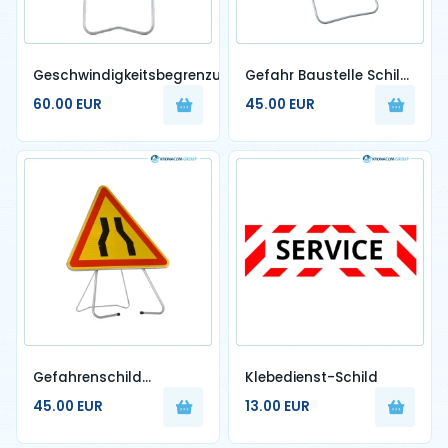
Geschwindigkeitsbegrenzungsschild
Gefahr Baustelle Schild
– AK5 mit fester Basis
60.00 EUR
45.00 EUR
Gefahrenschild
Klebedienst-Schild
Verengte Fahrbahn auf
45.00 EUR
13.00 EUR
festem Fuß – AK3