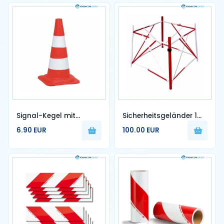
Signal-Kegel mit
Sicherheitsgeländer 1m
reflektierenden Streifen,
x 1m
6.90 EUR
100.00 EUR
50cm