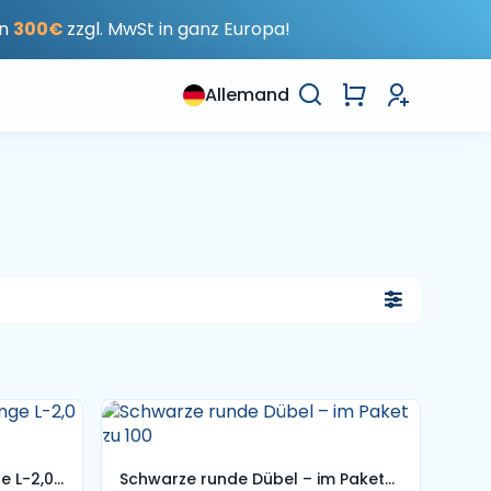
on
300€
zzgl. MwSt in ganz Europa!
Allemand
e L-2,0
Schwarze runde Dübel – im Paket