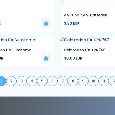
AA- und AAA-Batterien
R
3.90 EUR
den für Sumitomo
Elektroden für KRN760
UR
30.00 EUR
1
2
3
4
5
6
7
8
9
10
11
1