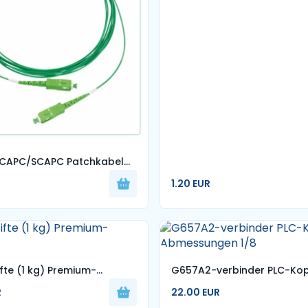
m SC/APC-SC/UPC
SCAPC/SCAPC Patchkabel
G657A2 – 3,5 m
1.20 EUR
fte (1 kg) Premium-
G657A2-verbinder PLC-Kop
t
Abmessungen 1/8
R
22.00 EUR