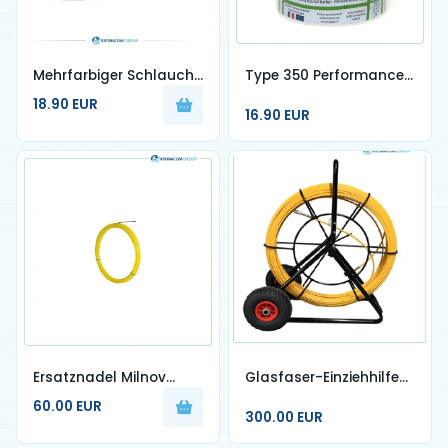
Mehrfarbiger Schlauch
Type 350 Performance-
mit Schlitz 30m – 18mm
Schnur – 5kg Spule
18.90 EUR
16.90 EUR
Ersatznadel Milnov
Glasfaser-Einziehhilfe
4,5mm60m -
150m - 200m - 300m
60.00 EUR
6mm100m
300.00 EUR