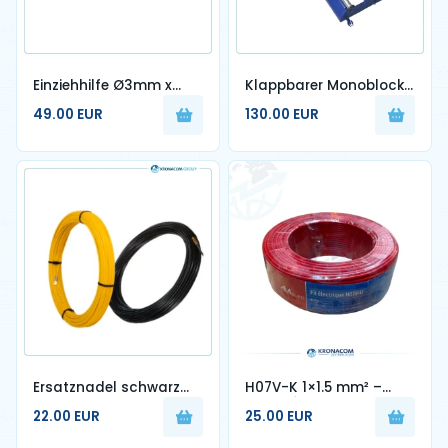
Einziehhilfe Ø3mm x
Klappbarer Monoblock-
30m (Schildkröte)
Abroller 200kg MIL-NOV
49.00 EUR
130.00 EUR
Ersatznadel schwarz
H07V-K 1×1.5 mm² –
und gelb 3mm*30m
Câble Électrique Souple
22.00 EUR
25.00 EUR
en Cuivre