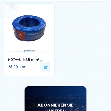
H07V-U 1×1.5 mm² /
1×2.5 mm² – Cable
28.00 EUR
Rigide Monobrin
ABONNIEREN SIE
UNSEREN