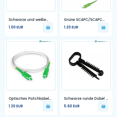
Schwarze und weiße
Grüne SCAPC/SCAPC
Nylon-Kabelbinder, 100
Patchkabel 1,6 mm
1.00 EUR
1.20 EUR
Stück
G657A2 – 3,5 m
Optisches Patchkabel
Schwarze runde Dübel –
Länge L-2,0 m SC/APC-
im Paket zu 100
1.20 EUR
5.60 EUR
SC/UPC