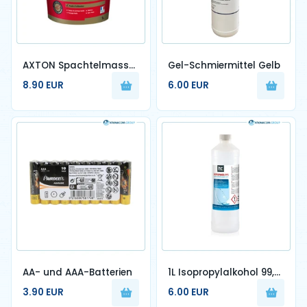
AXTON Spachtelmasse
Gel-Schmiermittel Gelb
1L in Paste, für
8.90 EUR
6.00 EUR
Gipskartonplatten
AA- und AAA-Batterien
1L Isopropylalkohol 99,9
%
3.90 EUR
6.00 EUR