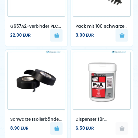
G657A2-verbinder PLC-
Pack mit 100 schwarzen
Koppler Abmessungen
Dübelbefestigungen
22.00 EUR
3.00 EUR
1/8
Schwarze Isolierbänder
Dispenser für
(Klebeband) – im Paket
vorbefeuchtete Tücher
8.90 EUR
6.50 EUR
zu 8
für Faseroptik-Verbinder