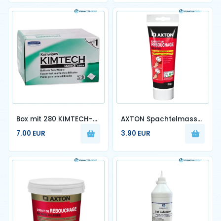
Box mit 280 KIMTECH-
AXTON Spachtelmasse
Reinigungstüchern
0,33 kg in Paste, für
7.00 EUR
3.90 EUR
Gipskartonplatten