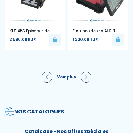
KIT 45S Épisseur de
Eloik soudeuse ALK 3
fusion Fujikura 45S +
Technologie allemande
2 590.00 EUR
1 300.00 EUR
Cutter de précision CT-
Fusion épisseuse ALK-A3
50
fibre optique épissage
Machine
Voir plus
NOS CATALOGUES
.
Catalogue - Nos Offres Spéciales