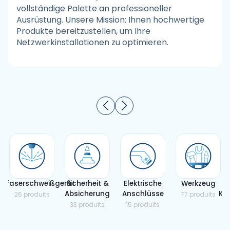
vollständige Palette an professioneller
Ausrüstung. Unsere Mission: Ihnen hochwertige
Produkte bereitzustellen, um Ihre
Netzwerkinstallationen zu optimieren.
asfaserschweißgerät
Sicherheit &
Elektrische
Werkzeug
Absicherung
Anschlüsse
Ka
26 produits
77 produits
33 produits
15 produits