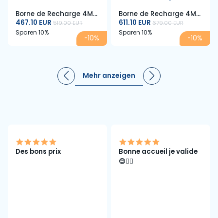
Borne de Recharge 4M
Borne de Recharge 4M
ELEC 7 kW – Type 2 –
467.10 EUR
ELEC 22 kW – Type 2 –
611.10 EUR
519.00 EUR
679.00 EUR
32A – Câble 5 m – RFID
32A – Câble 5 m – RFID
Sparen 10%
Sparen 10%
-10%
-10%
& Écran LCD
& Écran LCD – Triphasé
Mehr anzeigen
Des bons prix
Bonne accueil je valide
😊👌🏽