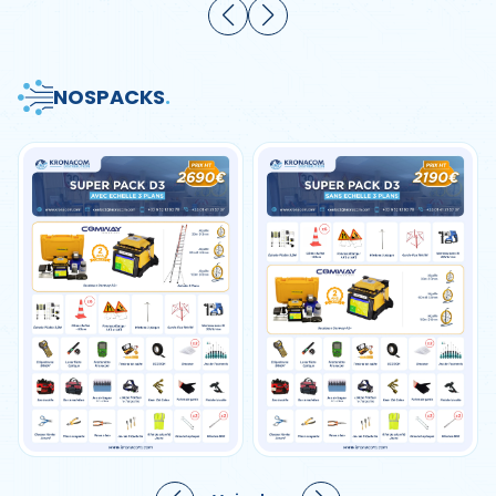
NOS
PACKS
.