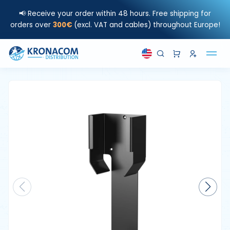
📢 Receive your order within 48 hours. Free shipping for
orders over
300€
(excl. VAT and cables) throughout Europe!