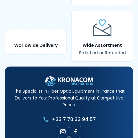
Worldwide Delivery
Wide Assortment
Satisfied or Refunded
The Specialist in Fiber Optic Equipment in France that
Delivers to You: Professional Quality at Competitive
Prices.
+33 7 70 33 94 57