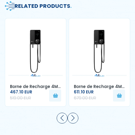
RELATED PRODUCTS
.
Borne de Recharge 4M
Borne de Recharge 4M
ELEC 7 kW – Type 2 –
467.10 EUR
ELEC 22 kW – Type 2 –
611.10 EUR
32A – Câble 5 m – RFID
32A – Câble 5 m – RFID
519.00 EUR
679.00 EUR
& Écran LCD
& Écran LCD – Triphasé