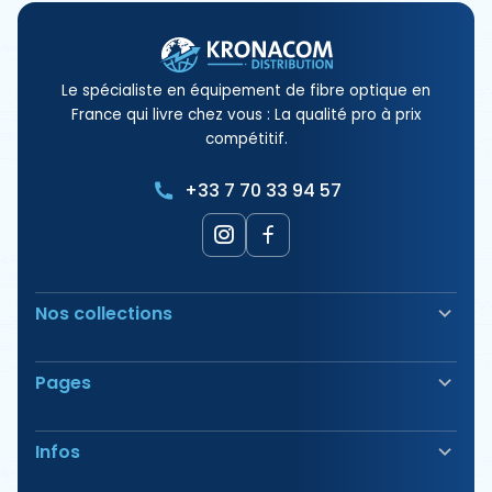
Le spécialiste en équipement de fibre optique en
France qui livre chez vous : La qualité pro à prix
compétitif.
+33 7 70 33 94 57
Nos collections
Soudeuse Fibre Optique
Pages
Sécurité & Balisage
Bornes électriques
Nos Produits
Outillage
Infos
Nos Offres
Tirage & Aiguillage
Nos Packs
Étiquetage & Marquage