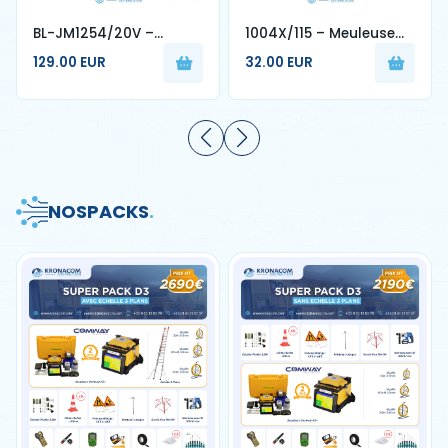
BL-JM1254/20V –
1004X/115 – Meuleuse
Meuleuse Sans Fil 20V
d’Angle 850W Disque 115
129.00 EUR
32.00 EUR
4.0Ah Disque 125 mm
mm - 4MPRO
NOS
PACKS
.