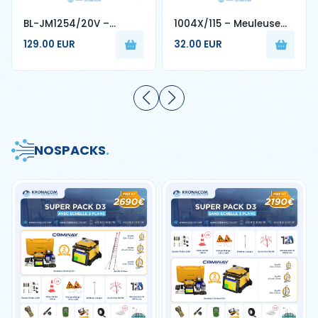
BL-JM1254/20V –
1004X/115 – Meuleuse
Meuleuse Sans Fil 20V
d’Angle 850W Disque 115
129.00 EUR
32.00 EUR
4.0Ah Disque 125 mm
mm - 4MPRO
NOS
PACKS
.