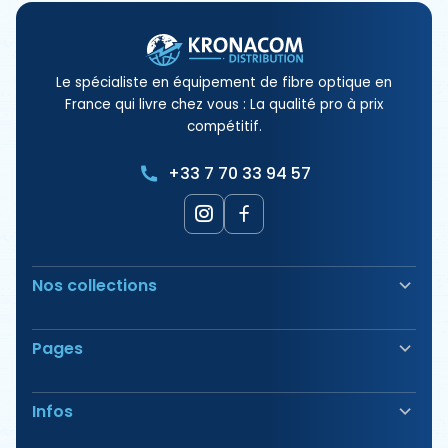
Le spécialiste en équipement de fibre optique en
France qui livre chez vous : La qualité pro à prix
compétitif.
+33 7 70 33 94 57
Nos collections
Soudeuse Fibre Optique
Pages
Sécurité & Balisage
Bornes électriques
Nos Produits
Outillage
Infos
Nos Offres
Tirage & Aiguillage
Nos Packs
Étiquetage & Marquage