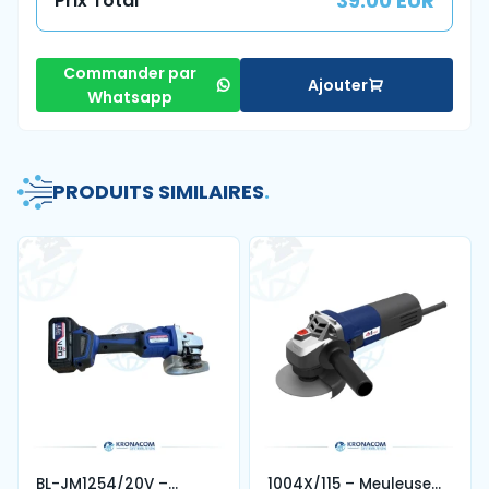
39.00 EUR
Prix Total
Commander par
Ajouter
Whatsapp
PRODUITS SIMILAIRES
.
BL-JM1254/20V –
1004X/115 – Meuleuse