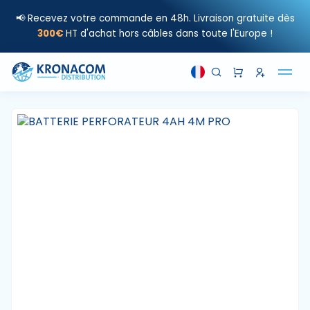
📢 Recevez votre commande en 48h. Livraison gratuite dès
300€
HT d'achat hors câbles dans toute l'Europe !