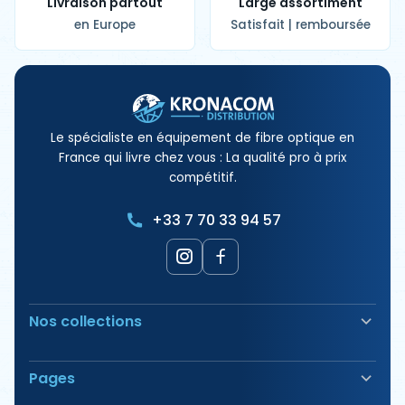
Livraison partout
Large assortiment
en Europe
Satisfait | remboursée
Le spécialiste en équipement de fibre optique en
France qui livre chez vous : La qualité pro à prix
compétitif.
+33 7 70 33 94 57
Nos collections
Soudeuse Fibre Optique
Pages
Sécurité & Balisage
Bornes électriques