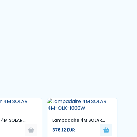
r 4M SOLAR
Lampadaire 4M SOLAR
Lam
4M-OLK-1000W
376.12 EUR
Jar
140