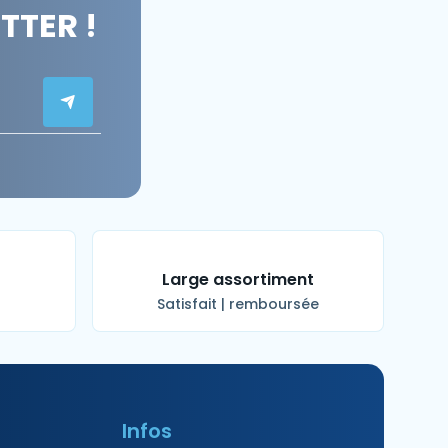
TER !
t
Large assortiment
Satisfait | remboursée
Infos