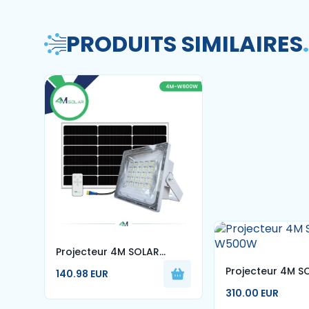
PRODUITS SIMILAIRES
.
Projecteur 4M SOLAR
W600W
Projecteur 4M S
140.98 EUR
W500W
310.00 EUR