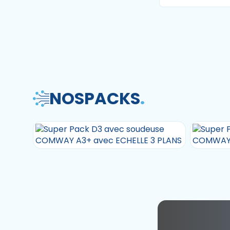
NOS
PACKS
.