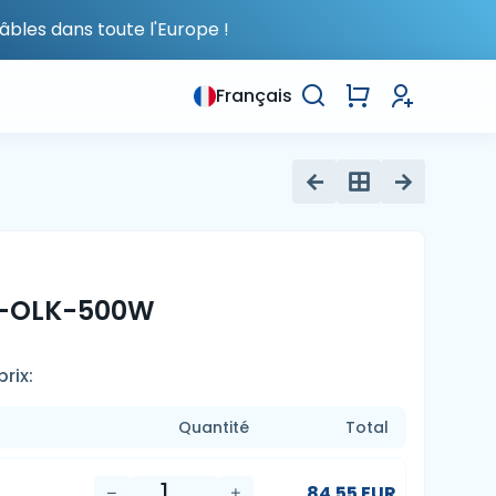
âbles dans toute l'Europe !
Français
M-OLK-500W
rix:
Quantité
Total
84.55 EUR