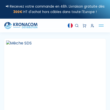
📢 Recevez votre commande en 48h. Livraison gratuite dès
300€
HT d'achat hors câbles dans toute l'Europe !