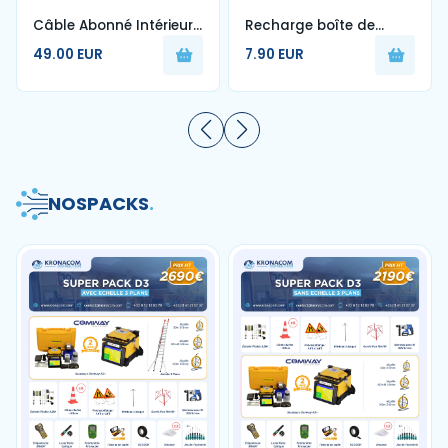
Câble Abonné Intérieur
Recharge boîte de
1FO Blanc G657A2 250m
nettoyage de fibre
49.00 EUR
7.90 EUR
optique
NOS
PACKS
.