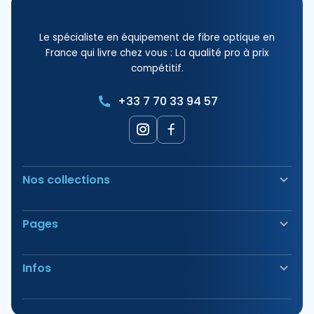
Le spécialiste en équipement de fibre optique en
France qui livre chez vous : La qualité pro à prix
compétitif.
+33 7 70 33 94 57
Nos collections
Soudeuse Fibre Optique
Pages
Sécurité & Balisage
Bornes électriques
Nos Produits
Outillage
Infos
Nos Offres
Tirage & Aiguillage
Nos Packs
Étiquetage & Marquage
Avis
Vous avez des questions?
Consommable