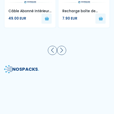
Câble Abonné Intérieur
Recharge boîte de
1FO Blanc G657A2 250m
nettoyage de fibre
49.00 EUR
7.90 EUR
optique
NOS
PACKS
.