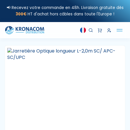
📢 Recevez votre commande en 48h. Livraison gratuite dès
300€
HT d'achat hors câbles dans toute l'Europe !