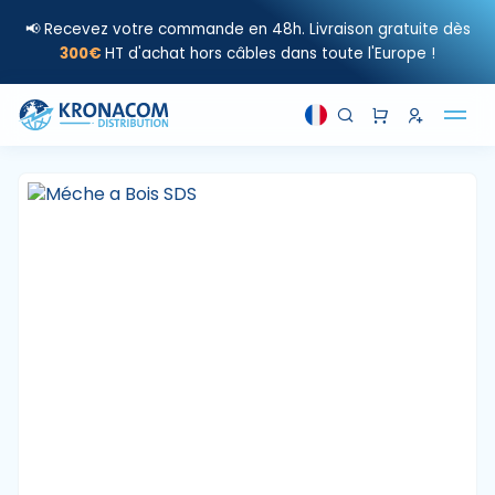
📢 Recevez votre commande en 48h. Livraison gratuite dès
300€
HT d'achat hors câbles dans toute l'Europe !