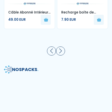
Câble Abonné Intérieur
Recharge boîte de
1FO Blanc G657A2 250m
nettoyage de fibre
49.00 EUR
7.90 EUR
optique
NOS
PACKS
.