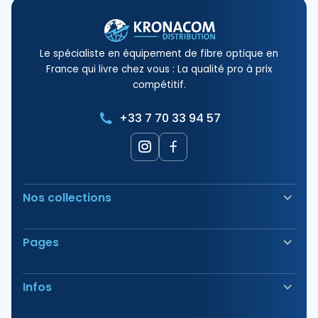
Le spécialiste en équipement de fibre optique en
France qui livre chez vous : La qualité pro à prix
compétitif.
+33 7 70 33 94 57
Nos collections
Soudeuse Fibre Optique
Pages
Sécurité & Balisage
Bornes électriques
Nos Produits
Outillage
Infos
Nos Offres
Tirage & Aiguillage
Nos Packs
Étiquetage & Marquage