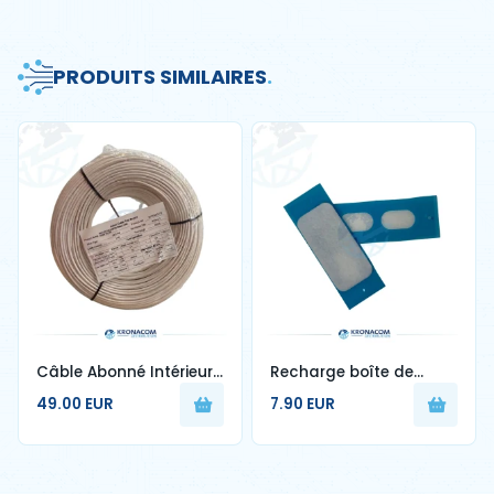
PRODUITS SIMILAIRES
.
Câble Abonné Intérieur
Recharge boîte de
1FO Blanc G657A2 250m
nettoyage de fibre
49.00 EUR
7.90 EUR
optique