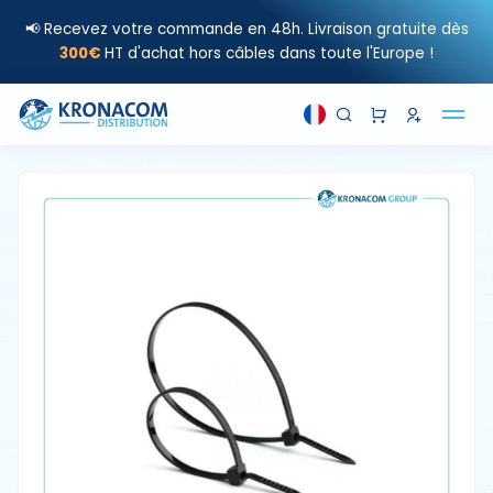
📢 Recevez votre commande en 48h. Livraison gratuite dès
300€
HT d'achat hors câbles dans toute l'Europe !