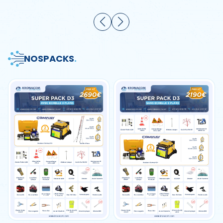
NOS
PACKS
.