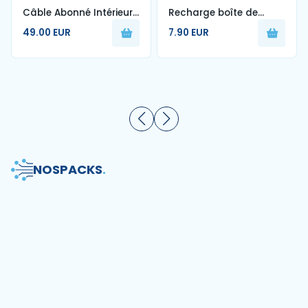
Câble Abonné Intérieur
Recharge boîte de
1FO Blanc G657A2 250m
nettoyage de fibre
49.00 EUR
7.90 EUR
optique
NOS
PACKS
.