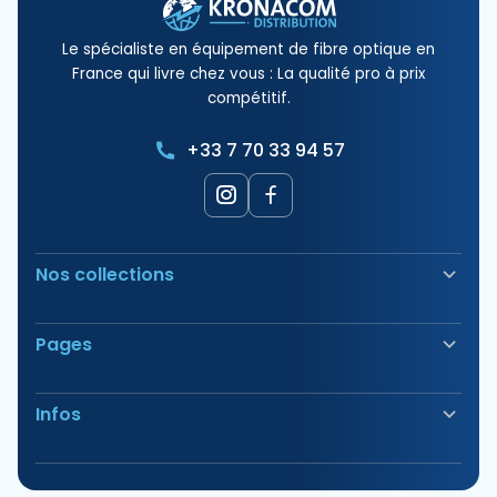
Le spécialiste en équipement de fibre optique en
France qui livre chez vous : La qualité pro à prix
compétitif.
+33 7 70 33 94 57
Nos collections
Soudeuse Fibre Optique
Pages
Sécurité & Balisage
Bornes électriques
Nos Produits
Outillage
Infos
Nos Offres
Tirage & Aiguillage
Nos Packs
Étiquetage & Marquage
Avis
Vous avez des questions?
Consommable
Nos Magasins
Énergie Solaire