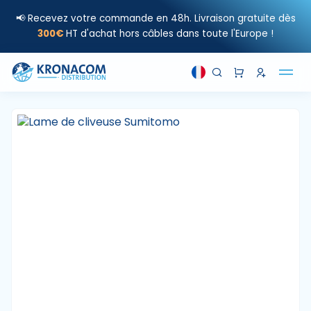
📢 Recevez votre commande en 48h. Livraison gratuite dès
300€
HT d'achat hors câbles dans toute l'Europe !