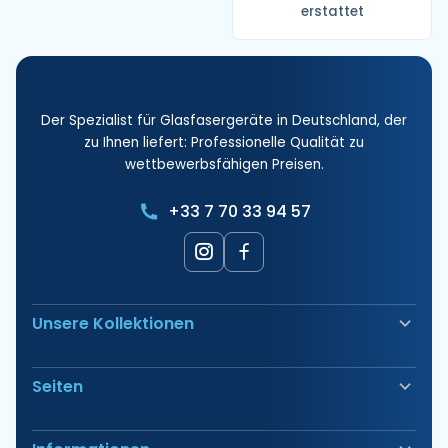
erstattet
Der Spezialist für Glasfasergeräte in Deutschland, der
zu Ihnen liefert: Professionelle Qualität zu
wettbewerbsfähigen Preisen.
+33 7 70 33 94 57
Unsere Kollektionen
Glasfaserschweißgerät
Seiten
Sicherheit & Absicherung
Elektrische Anschlüsse
Unsere Produkte
Werkzeug