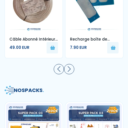
Câble Abonné Intérieur
Recharge boîte de
1FO Blanc G657A2 250m
nettoyage de fibre
49.00 EUR
7.90 EUR
optique
NOS
PACKS
.