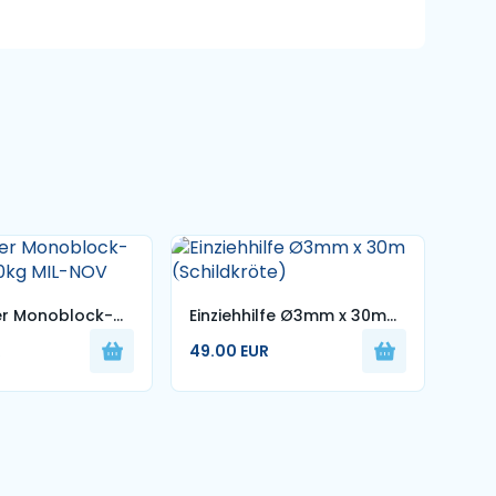
er Monoblock-
Einziehhilfe Ø3mm x 30m
Abro
200kg MIL-NOV
(Schildkröte)
PAA
R
49.00 EUR
420