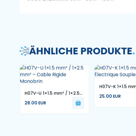
ÄHNLICHE PRODUKTE
.
H07V-K 1×1.5 mm
H07V-U 1×1.5 mm² / 1×2.5
Électrique Soupl
25.00 EUR
mm² – Cable Rigide
Cuivre
28.00 EUR
Monobrin