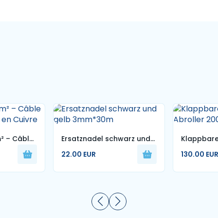
² – Câble
Ersatznadel schwarz und
Klappbar
e en
gelb 3mm*30m
Abroller 
22.00 EUR
130.00 EU