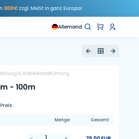
on
300€
zzgl. MwSt in ganz Europa!
Allemand
leinzug & Kabelkanalführung
60m - 100m
Preis:
Menge
Gesamt
75.00 EUR