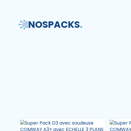
NOS
PACKS
.