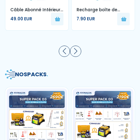
Câble Abonné Intérieur
Recharge boîte de
1FO Blanc G657A2 250m
nettoyage de fibre
49.00 EUR
7.90 EUR
optique
NOS
PACKS
.