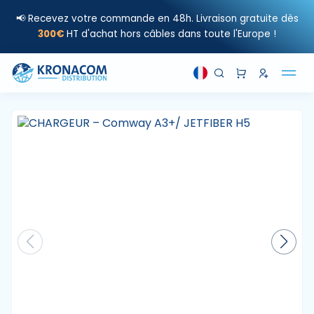
📢 Recevez votre commande en 48h. Livraison gratuite dès
300€
HT d'achat hors câbles dans toute l'Europe !