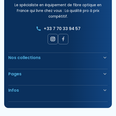
Le spécialiste en équipement de fibre optique en
France qui livre chez vous : La qualité pro à prix
compétitif.
+33 7 70 33 94 57
Nos collections
Soudeuse Fibre Optique
Pages
Sécurité & Balisage
Bornes électriques
Nos Produits
Outillage
Infos
Nos Offres
Tirage & Aiguillage
Nos Packs
Étiquetage & Marquage
Avis
Vous avez des questions?
Consommable
Nos Magasins
Énergie Solaire
Appelez-nous du Lundi au Jeudi de 9h00 à 12h00 /
Conditions générales de vente
Eclairage solaire