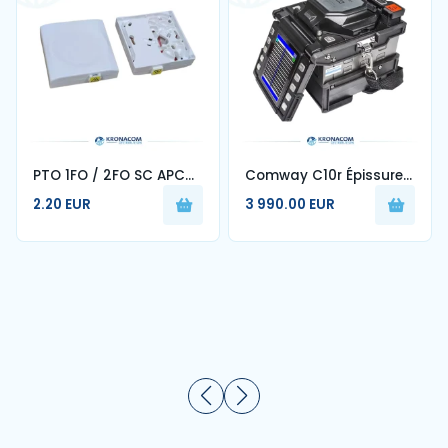
PTO 1FO / 2FO SC APC
Comway C10r Épissure
monomode pour
de fibre optique à
2.20 EUR
3 990.00 EUR
français FTTH prise
ruban pour 1-12 cœurs
fibre optique murale
machine d'épissage
automatique 70r 88r
90r