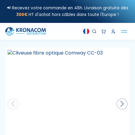
📢 Recevez votre commande en 48h. Livraison gratuite dès
300€
HT d'achat hors câbles dans toute l'Europe !