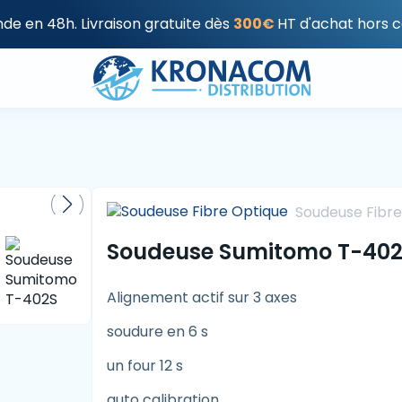
e en 48h. Livraison gratuite dès
300€
HT d'achat hors c
Soudeuse Fibre
Soudeuse Sumitomo T-40
Alignement actif sur 3 axes
soudure en 6 s
un four 12 s
auto calibration