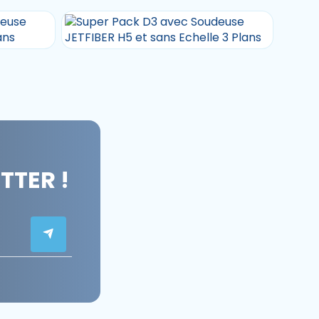
TER !