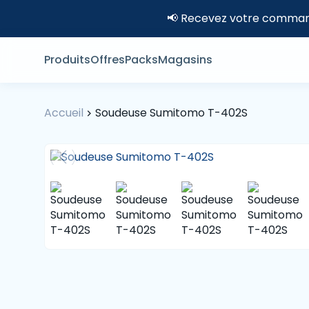
📢 Recevez votre command
Produits
Offres
Packs
Magasins
Accueil
Soudeuse Sumitomo T-402S