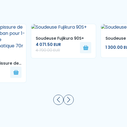
Soudeuse Fujikura 90S+
Soudeuse 
4 071.50 EUR
1 300.00 E
4 790.00 EUR
issure de
 ruban pour
hine
omatique