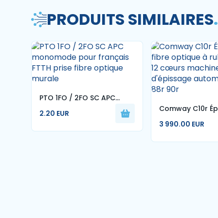
PRODUITS SIMILAIRES
.
PTO 1FO / 2FO SC APC
Comway C10r Ép
monomode pour français
2.20 EUR
fibre optique à
FTTH prise fibre optique
3 990.00 EUR
1-12 cœurs mac
murale
d'épissage aut
70r 88r 90r