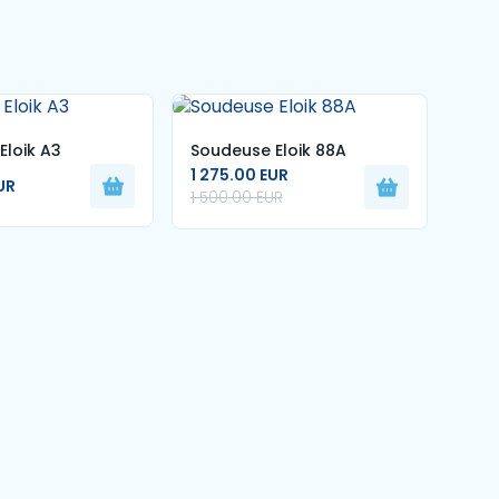
Eloik A3
Soudeuse Eloik 88A
Soud
1 275.00 EUR
UR
2 59
1 500.00 EUR