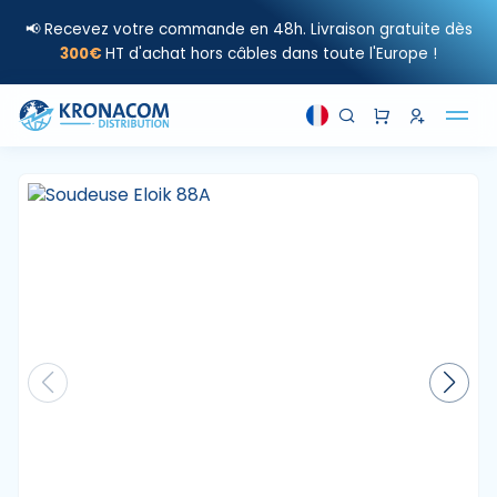
📢 Recevez votre commande en 48h. Livraison gratuite dès
300€
HT d'achat hors câbles dans toute l'Europe !