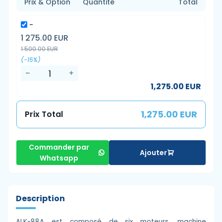
Prix & Option
Quantité
Total
-
1 275.00 EUR
1 500.00 EUR
(-15%)
1,275.00 EUR
1,275.00 EUR
Prix Total
Commander par
Ajouter
Whatsapp
Description
ALK-88A est composé de six moteurs, machine