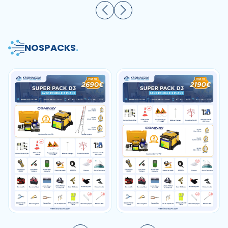
NOS
PACKS
.