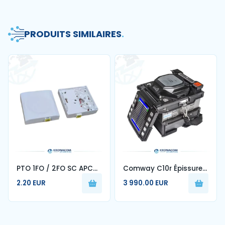
PRODUITS SIMILAIRES
.
PTO 1FO / 2FO SC APC
Comway C10r Épissure
monomode pour
de fibre optique à
2.20 EUR
3 990.00 EUR
français FTTH prise
ruban pour 1-12 cœurs
fibre optique murale
machine d'épissage
automatique 70r 88r
90r