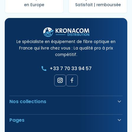
en Europe
Satisfait | remboursée
Le spécialiste en équipement de fibre optique en
France qui livre chez vous : La qualité pro à prix
compétitif.
+33 7 70 33 94 57
Nos collections
Soudeuse Fibre Optique
Pages
Sécurité & Balisage
Bornes électriques