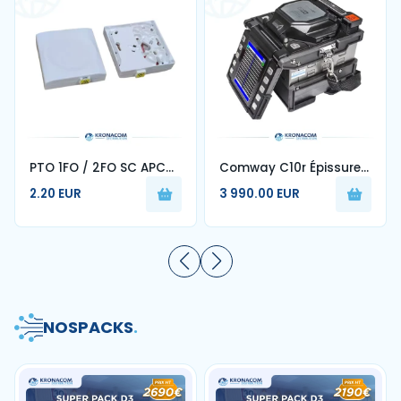
PTO 1FO / 2FO SC APC
Comway C10r Épissure
monomode pour
de fibre optique à
2.20 EUR
3 990.00 EUR
français FTTH prise
ruban pour 1-12 cœurs
fibre optique murale
machine d'épissage
automatique 70r 88r
90r
NOS
PACKS
.