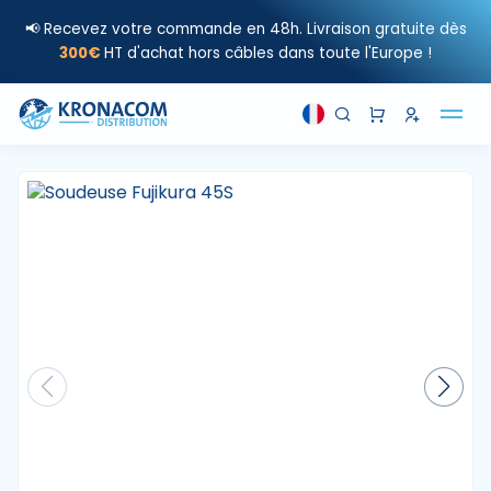
📢 Recevez votre commande en 48h. Livraison gratuite dès
300€
HT d'achat hors câbles dans toute l'Europe !