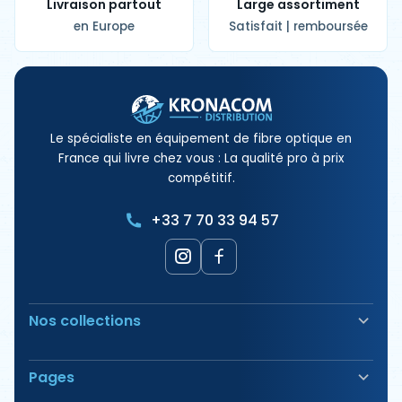
Livraison partout
Large assortiment
en Europe
Satisfait | remboursée
Le spécialiste en équipement de fibre optique en
France qui livre chez vous : La qualité pro à prix
compétitif.
+33 7 70 33 94 57
Nos collections
Soudeuse Fibre Optique
Pages
Sécurité & Balisage
Bornes électriques