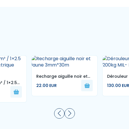
Recharge aiguille noir et
Dérouleu
 / 1×2.5
jaune 3mm*30m
pliant 20
22.00 EUR
130.00 EU
ctrique
e