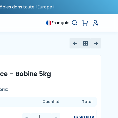
âbles dans toute l'Europe !
Français
nce – Bobine 5kg
rix:
Quantité
Total
16.90 EUR