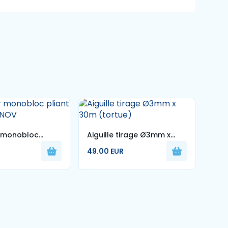
r monobloc
Aiguille tirage Ø3mm x
Déro
0kg MIL- NOV
30m (tortue)
(LA 
R
49.00 EUR
420