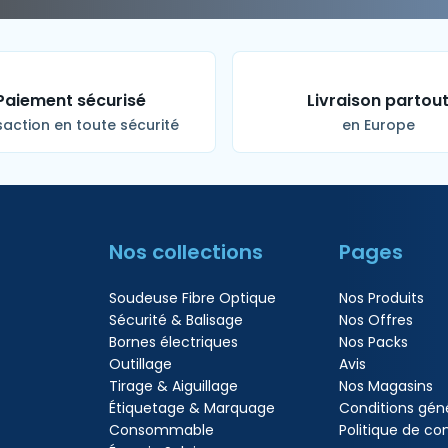
Paiement sécurisé
Livraison partou
action en toute sécurité
en Europe
Nos collections
Pages
Soudeuse Fibre Optique
Nos Produits
Sécurité & Balisage
Nos Offres
Bornes électriques
Nos Packs
Outillage
Avis
Tirage & Aiguillage
Nos Magasins
Étiquetage & Marquage
Conditions gén
Consommable
Politique de con