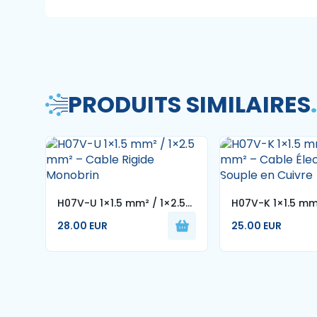
PRODUITS SIMILAIRES
.
H07V-U 1×1.5 mm² / 1×2.5
H07V-K 1×1.5 mm²
mm² – Cable Rigide
mm² – Cable Éle
28.00 EUR
25.00 EUR
Monobrin
Souple en Cuivr