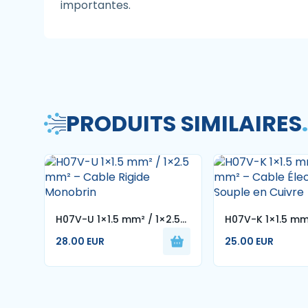
importantes.
PRODUITS SIMILAIRES
.
H07V-U 1×1.5 mm² / 1×2.5
H07V-K 1×1.5 mm²
mm² – Cable Rigide
mm² – Cable Éle
28.00 EUR
25.00 EUR
Monobrin
Souple en Cuivr