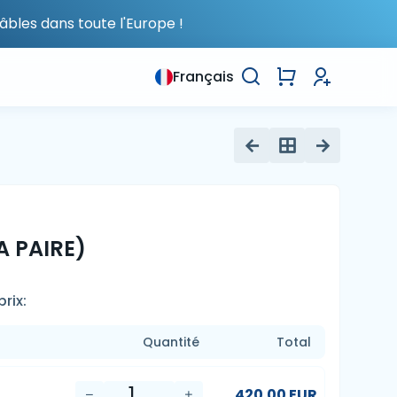
âbles dans toute l'Europe !
Français
A PAIRE)
rix:
Quantité
Total
420.00 EUR