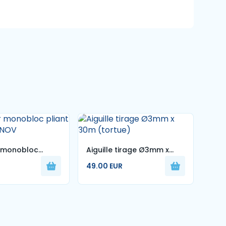
r monobloc
Aiguille tirage Ø3mm x
Rech
0kg MIL- NOV
30m (tortue)
4,5
R
49.00 EUR
60.