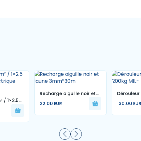
Recharge aiguille noir et
Dérouleu
 / 1×2.5
jaune 3mm*30m
pliant 20
22.00 EUR
130.00 EU
ctrique
e