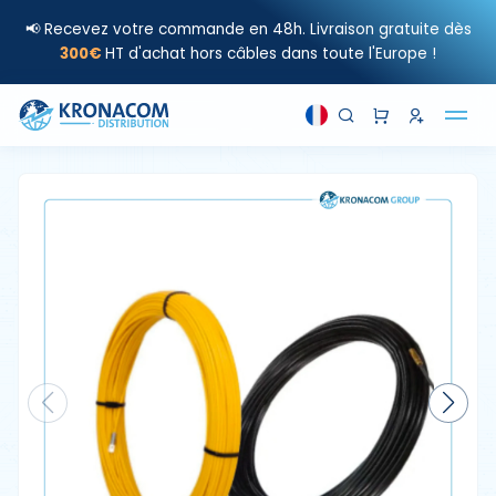
📢 Recevez votre commande en 48h. Livraison gratuite dès
300€
HT d'achat hors câbles dans toute l'Europe !