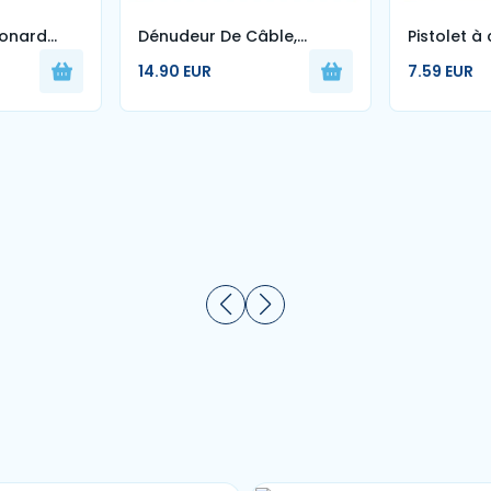
Jonard
Dénudeur De Câble,
Pistolet à c
ique
Découpeuse De Tube
ml
14.90 EUR
7.59 EUR
Lâche De Tampon Optique
De Fibre De Dénudeur De
Câble Ruban 4.5-11mm