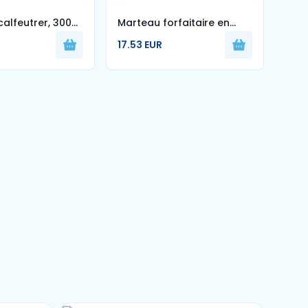
alfeutrer, 300
Marteau forfaitaire en
MAI
fibre de verre (1,81 kg)
À T
17.53 EUR
5.99
16O