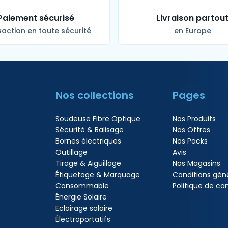
Paiement sécurisé
Livraison partou
action en toute sécurité
en Europe
Nos collections
Pages
Soudeuse Fibre Optique
Nos Produits
Sécurité & Balisage
Nos Offres
Bornes électriques
Nos Packs
Outillage
Avis
Tirage & Aiguillage
Nos Magasins
Étiquetage & Marquage
Conditions gén
Consommable
Politique de con
Énergie Solaire
Eclairage solaire
Électroportatifs