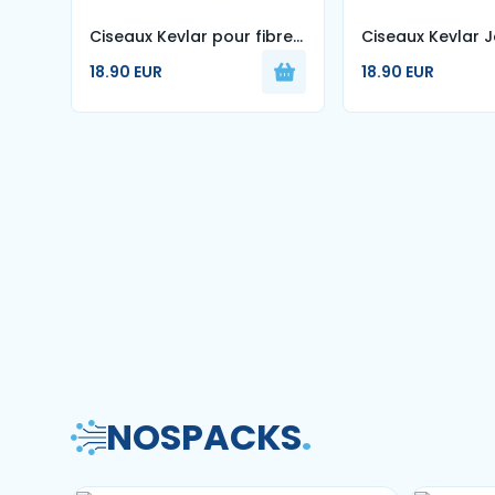
Ciseaux Kevlar pour fibre
Ciseaux Kevlar 
optique
Coupe fibre opt
18.90 EUR
18.90 EUR
NOS
PACKS
.