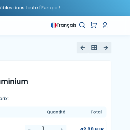
âbles dans toute l'Europe !
Français
luminium
rix:
Quantité
Total
42.00 EUR