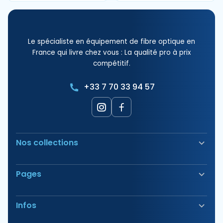
Le spécialiste en équipement de fibre optique en
France qui livre chez vous : La qualité pro à prix
compétitif.
+33 7 70 33 94 57
Nos collections
Soudeuse Fibre Optique
Pages
Sécurité & Balisage
Bornes électriques
Nos Produits
Outillage
Infos
Nos Offres
Tirage & Aiguillage
Nos Packs
Étiquetage & Marquage