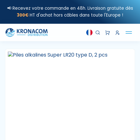
📢 Recevez votre commande en 48h. Livraison gratuite dès
300€
HT d'achat hors câbles dans toute l'Europe !