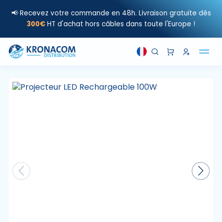
📢 Recevez votre commande en 48h. Livraison gratuite dès
300€
HT d'achat hors câbles dans toute l'Europe !