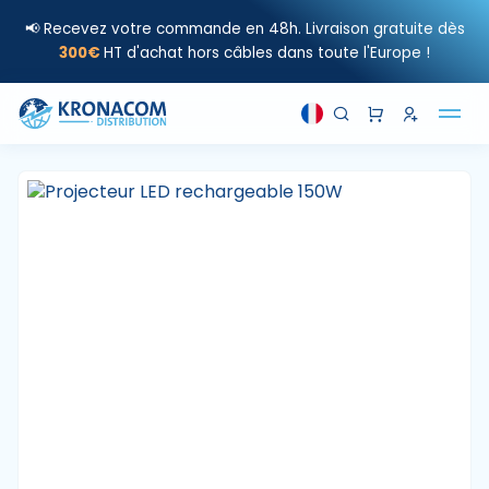
📢 Recevez votre commande en 48h. Livraison gratuite dès
300€
HT d'achat hors câbles dans toute l'Europe !